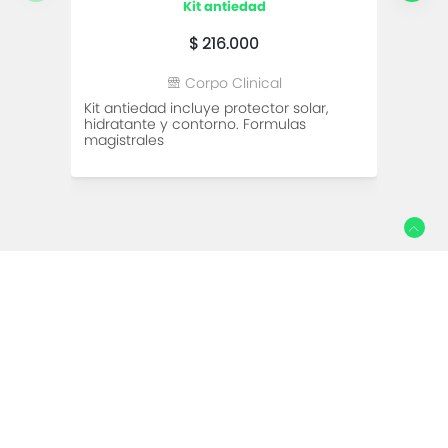
kit antiedad
$ 216.000
Corpo Clinical
Kit antiedad incluye protector solar,
CRIOL
hidratante y contorno. Formulas
magistrales
Social
Facebook
Instagram
Establecimientos relacionados