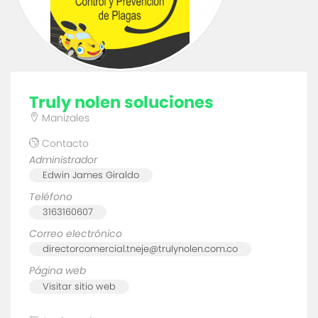
truly nolen soluciones
Manizales
Contacto
Administrador
Edwin James Giraldo
Teléfono
3163160607
Correo electrónico
directorcomercial.tneje@trulynolen.com.co
Página web
Visitar sitio web