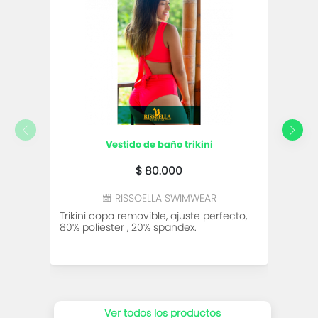
vestido de baño trikini
$ 80.000
Vesti
RISSOELLA SWIMWEAR
manga
Trikini copa removible, ajuste perfecto,
Fond
80% poliester , 20% spandex.
colore
Ver todos los productos