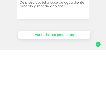
Delicioso coctel a base de aguardiente
Café 
amarillo y shot de vino tinto.
espec
Ver todos los productos
Social
Facebook
Instagram
Establecimientos relacionados