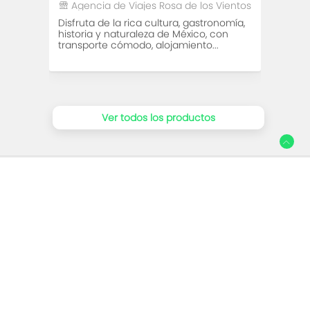
Agencia de Viajes Rosa de los Vientos
Age
Disfruta de la rica cultura, gastronomía,
Viaje
historia y naturaleza de México, con
paisa
transporte cómodo, alojamiento...
nosot
Ver todos los productos
Social
Facebook
Instagram
Establecimientos relacionados