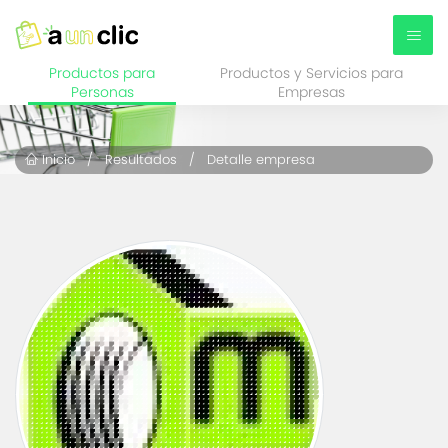
Productos para
Productos y Servicios para
Personas
Empresas
Inicio
/
Resultados
/ Detalle empresa