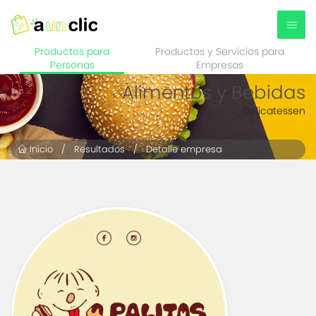
Productos para
Productos y Servicios para
Personas
Empresas
Alimentos y Bebidas
Delicatessen
Inicio
/
Resultados
/ Detalle empresa