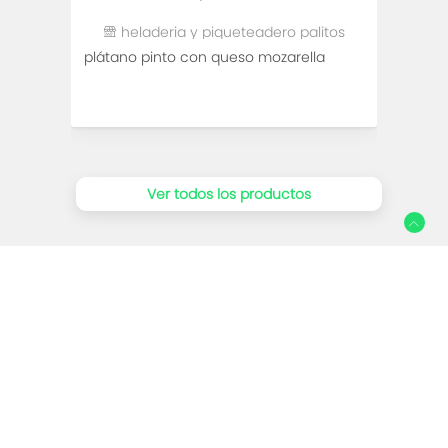
heladeria y piqueteadero palitos
plátano pinto con queso mozarella
patac
mari
Ver todos los productos
Social
Facebook
Instagram
Establecimientos relacionados