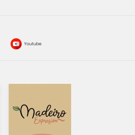
Youtube
sadafa servicios
integrales sas
3148763886
Manizales
"Empresa especializada
en soluciones de aseo,