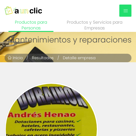
Productos para
Productos y Servicios para
Personas
Empresas
Mantenimientos y reparaciones
Inicio
/
Resultados
/ Detalle empresa